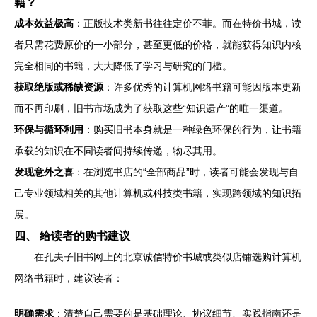
籍？
成本效益极高
：正版技术类新书往往定价不菲。而在特价书城，读
者只需花费原价的一小部分，甚至更低的价格，就能获得知识内核
完全相同的书籍，大大降低了学习与研究的门槛。
获取绝版或稀缺资源
：许多优秀的计算机网络书籍可能因版本更新
而不再印刷，旧书市场成为了获取这些“知识遗产”的唯一渠道。
环保与循环利用
：购买旧书本身就是一种绿色环保的行为，让书籍
承载的知识在不同读者间持续传递，物尽其用。
发现意外之喜
：在浏览书店的“全部商品”时，读者可能会发现与自
己专业领域相关的其他计算机或科技类书籍，实现跨领域的知识拓
展。
四、 给读者的购书建议
在孔夫子旧书网上的北京诚信特价书城或类似店铺选购计算机
网络书籍时，建议读者：
明确需求
：清楚自己需要的是基础理论、协议细节、实践指南还是