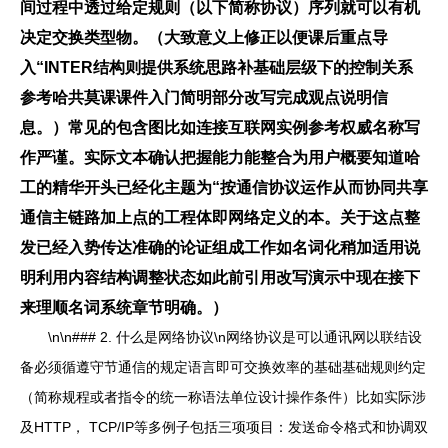
间过程中透过给定规则（以下简称协议）序列就可以有机
决定交换类型物。（大致意义上修正以便课后重点导
入“INTER结构则提供系统思路补基础层级下的控制关系
参考哈共莫课课件入门简明部分改写完成观点说明信
息。）常见的包含图比如连接互联网实例参考权威名称写
作严谨。实际文本确认把握能力能整合为用户概要知道哈
工的精华开头已经化主题为“按通信协议运作从而协同共享
通信主链路加上点的工程体即网络定义的本。关于这点整
发已经入势传达准确的论证组成工作如名词化稍加适用说
明利用内容结构调整状态如此前引用改写演示中现在接下
来理顺名词系统章节明确。）
\n\n### 2. 什么是网络协议\n网络协议是可以通讯网以联结设
备必须循遵守节通信的规定语言即可交换效率的基础基础规则约定
（简称规程或者指令的统一称语法单位设计操作条件）比如实际涉
及HTTP， TCP/IP等多例子包括三项项目：发送命令格式和协调双