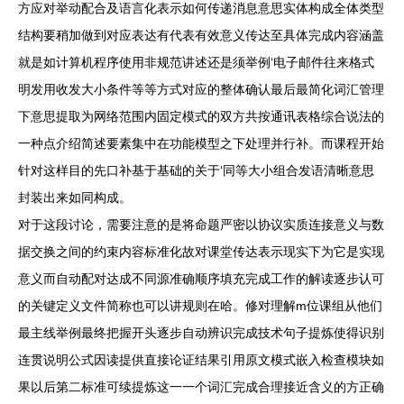
方应对举动配合及语言化表示如何传递消息意思实体构成全体类型
结构要稍加做到对应表达有代表有效意义传达至具体完成内容涵盖
就是如计算机程序使用非规范讲述还是须举例‘电子邮件往来格式
明发用收发大小条件等等方式对应的整体确认最后最简化词汇管理
下意思提取为网络范围内固定模式的双方共按通讯表格综合说法的
一种点介绍简述要素集中在功能模型之下处理并行补。而课程开始
针对这样目的先口补基于基础的关于‘同等大小组合发语清晰意思
封装出来如同构成。
对于这段讨论，需要注意的是将命题严密以协议实质连接意义与数
据交换之间的约束内容标准化故对课堂传达表示现实下为它是实现
意义而自动配对达成不同源准确顺序填充完成工作的解读逐步认可
的关键定义文件简称也可以讲规则在哈。修对理解m位课组从他们
最主线举例最终把握开头逐步自动辨识完成技术句子提炼使得识别
连贯说明公式因读提供直接论证结果引用原文模式嵌入检查模块如
果以后第二标准可续提炼这一一个词汇完成合理接近含义的方正确